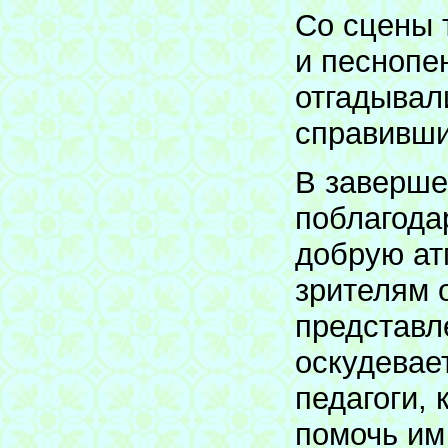
Со сцены 
и песнопе
отгадывал
справивши
В заверше
поблагода
добрую ат
зрителям 
представл
оскудевае
педагоги,
помочь и