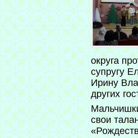
округа пр
супругу Е
Ирину Вла
других гос
Мальчишки
свои тала
«Рождеств