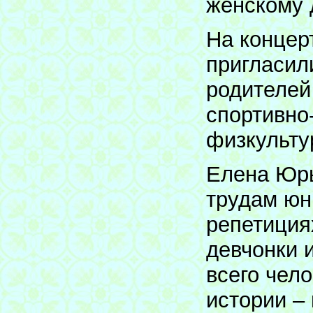
женскому 
На концер
пригласил
родителей
спортивно
физкульту
Елена Юрь
трудам юн
репетиция
девчонки 
всего чел
истории –