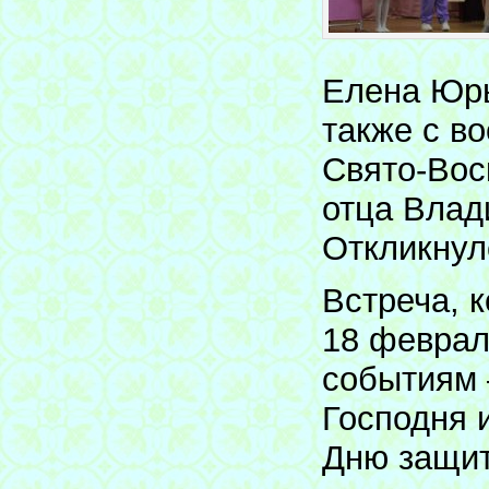
Елена Юрь
также с в
Свято-Вос
отца Влад
Откликнулс
Встреча, 
18 феврал
событиям 
Господня 
Дню защит