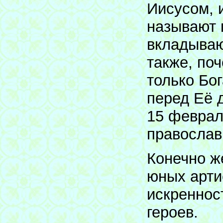
Иисусом, 
называют 
вкладываю
также, по
только Бо
перед Её 
15 феврал
православ
Конечно же
юных арти
искреннос
героев.