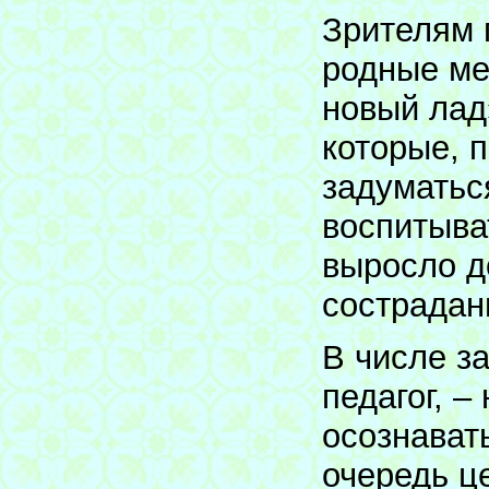
Зрителям 
родные ме
новый лад
которые, 
задуматьс
воспитыва
выросло д
сострадан
В числе з
педагог, –
осознават
очередь ц