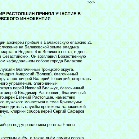
>>>
Р РАСТОПШИН ПРИНЯЛ УЧАСТИЕ В
ЕВСКОГО ИННОКЕНТИЯ
ий архиерей прибыл в Балаковскую епархию 21
ослужение на Балаковской земле владыка
 марта, в Неделю 4-ю Великого поста, в день
в Севастийских. Он возглавил Божественную
ком кафедральном соборе города Балаково.
лужили благочинный Троицкого округа,
мандрит Амвросий (Волков), благочинный
круга протоиерей Валерий Генсицкий, секретарь
ного управления, благочинный
округа иерей Николай Бильчук, благочинный
ротоиерей Владимир Растопшин, благочинный
отоиерей Евгений Растопшин, наместник
ого мужского монастыря в селе Криволучье
руководитель службы протокола Балаковской
вчук, клирики собора иерей Сергий Сафаров,
в.
собора под управлением регента Елены
кресным днём, а также днём памяти сорока