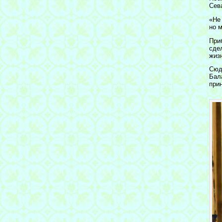
Сев
«Не
но 
При
сде
жиз
Сюд
Бал
при