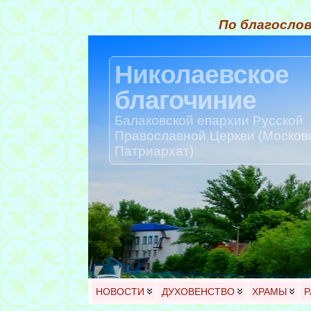
По благослов
Николаевское
благочиние
Балаковской епархии Русской
Православной Церкви (Москов
Патриархат)
НОВОСТИ
ДУХОВЕНСТВО
ХРАМЫ
Р