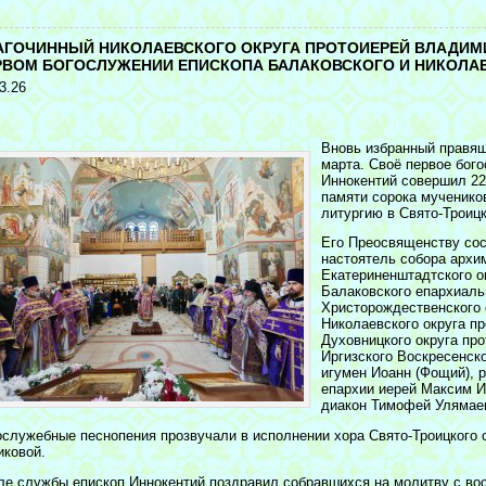
<
АГОЧИННЫЙ НИКОЛАЕВСКОГО ОКРУГА ПРОТОИЕРЕЙ ВЛАДИМИ
РВОМ БОГОСЛУЖЕНИИ ЕПИСКОПА БАЛАКОВСКОГО И НИКОЛА
3.26
Вновь избранный правящ
марта. Своё первое бог
Иннокентий совершил 22
памяти сорока мученико
литургию в Свято-Троиц
Его Преосвященству сос
настоятель собора архи
Екатериненштадтского о
Балаковского епархиаль
Христорождественского 
Николаевского округа п
Духовницкого округа пр
Иргизского Воскресенск
игумен Иоанн (Фощий), 
епархии иерей Максим И
диакон Тимофей Улямае
ослужебные песнопения прозвучали в исполнении хора Свято-Троицкого 
иковой.
ле службы епископ Иннокентий поздравил собравшихся на молитву с вос