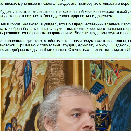
астийских мучеников и пожелал следовать примеру их стойкости в вере.
 будем унывать и отчаиваться, так как в нашей жизни промысел Божий д
мы должны относиться к Господу с благодарностью и доверием…
быв в город Балаково, я увидел, что мой предшественник владыка Варф
лать, собрал большую паству, сумел выстроить хорошие отношения с ор
нь развивается по разным направлениям. Все эти труды мы будем в по
а я направлен для того, чтобы вместе с вами приумножать все планы, 
аковской. Призываю к совместным трудам, единству и миру… Надеюсь, 
носить добрые плоды на благо нашего Отечества», – отметил владыка Ин