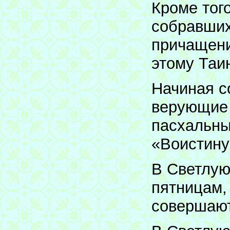
Кроме тог
собравших
причащени
этому Таи
Начиная со
верующие 
пасхальны
«Воистину
В Светлую
пятницам,
совершают