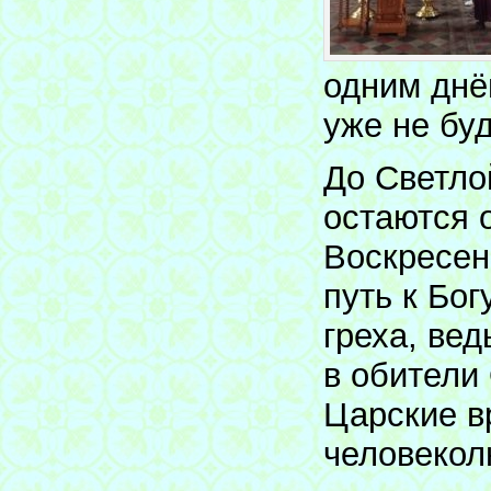
одним днё
уже не буд
До Светло
остаются 
Воскресен
путь к Бог
греха, ве
в обители
Царские в
человекол