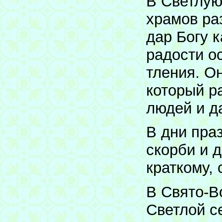
В Светлую
храмов ра
дар Богу 
радости о
тления. О
который р
людей и д
В дни пра
скорби и 
краткому, 
В Свято-В
Светлой с