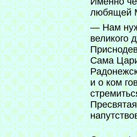
Именно че
любящей 
— Нам нуж
великого 
Приснодев
Сама Цари
Радонежск
и о ком го
стремитьс
Пресвятая
напутство