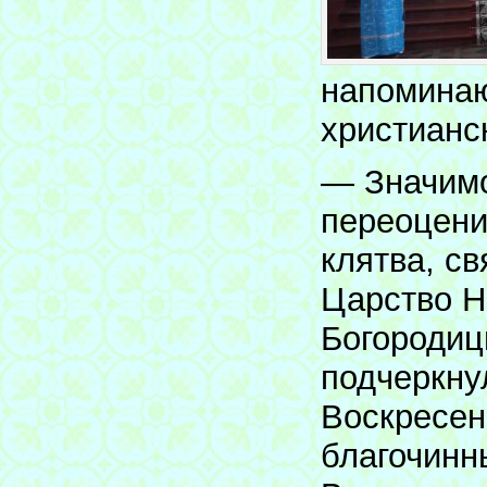
напоминаю
христианс
— Значимо
переоцени
клятва, с
Царство Н
Богородиц
подчеркну
Воскресен
благочинн