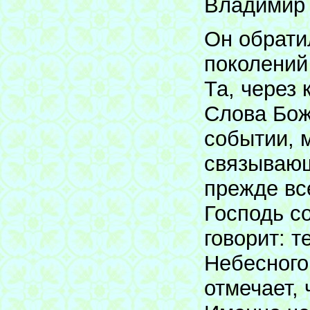
Владимир
Он обрати
поколений
Та, через
Слова Бож
событии, 
связывающ
прежде вс
Господь с
говорит: т
Небесного
отмечает,