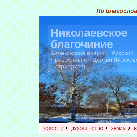
По благослов
Николаевское
благочиние
Балаковской епархии Русской
Православной Церкви (Москов
Патриархат)
НОВОСТИ
ДУХОВЕНСТВО
ХРАМЫ
Р