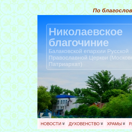
По благослов
Николаевское
благочиние
Балаковской епархии Русской
Православной Церкви (Москов
Патриархат)
НОВОСТИ
ДУХОВЕНСТВО
ХРАМЫ
Р