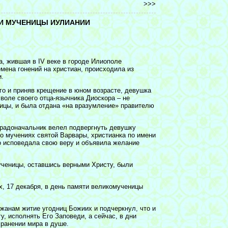
>>>
И МУЧЕНИЦЫ ИУЛИАНИИ
, жившая в IV веке в городе Илиополе
мена гонений на христиан, происходила из
и.
го и приняв крещение в юном возрасте, девушка
воле своего отца-язычника Диоскора – не
оицы, и была отдана «на вразумление» правителю
градоначальник велел подвергнуть девушку
 о мучениях святой Варвары, христианка по имени
о исповедала свою веру и объявила желание
ученицы, оставшись верными Христу, были
х, 17 декабря, в день памяти великомученицы
жанам житие угодниц Божиих и подчеркнул, что и
, исполнять Его Заповеди, а сейчас, в дни
хранении мира в душе.