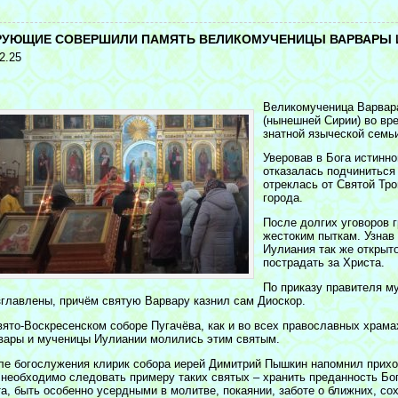
<
РУЮЩИЕ СОВЕРШИЛИ ПАМЯТЬ ВЕЛИКОМУЧЕНИЦЫ ВАРВАРЫ 
2.25
Великомученица Варвара
(нынешней Сирии) во вре
знатной языческой семь
Уверовав в Бога истинно
отказалась подчиниться 
отреклась от Святой Тр
города.
После долгих уговоров 
жестоким пыткам. Узнав
Иулиания так же открыт
пострадать за Христа.
По приказу правителя м
зглавлены, причём святую Варвару казнил сам Диоскор.
вято-Воскресенском соборе Пугачёва, как и во всех православных храма
вары и мученицы Иулиании молились этим святым.
ле богослужения клирик собора иерей Димитрий Пышкин напомнил прихо
 необходимо следовать примеру таких святых – хранить преданность Богу
та, быть особенно усердными в молитве, покаянии, заботе о ближних, со