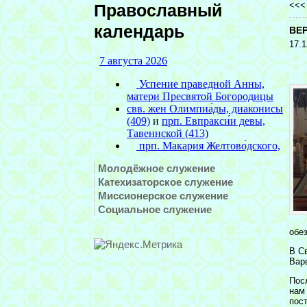
<<
Православный
календарь
ВЕ
17.1
Молодёжное служение
Катехизаторское служение
Миссионерское служение
Социальное служение
обе
В С
Вар
Пос
нам
пос