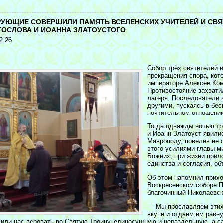
<
РУЮЩИЕ СОВЕРШИЛИ ПАМЯТЬ ВСЕЛЕНСКИХ УЧИТЕЛЕЙ И СВЯ
ГОСЛОВА И ИОАННА ЗЛАТОУСТОГО
2.26
Собор трёх святителей 
прекращения спора, кот
императоре Алексее Ком
Противостояние захвати
лагеря. Последователи 
другими, пускаясь в бе
почтительном отношении
Тогда однажды ночью тр
и Иоанн Златоуст явили
Мавроподу, повелев не 
этого усилиями главы м
Божиих, при жизни прил
единства и согласия, об
Об этом напомнил прихо
Воскресенском соборе П
благочинный Николаевск
— Мы прославляем этих 
вкупе и отдаём им равну
чили нас веровать во Святую Троицу, единосущную и нераздельную, а с