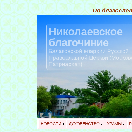
По благослов
Николаевское
благочиние
Балаковской епархии Русской
Православной Церкви (Москов
Патриархат)
НОВОСТИ
ДУХОВЕНСТВО
ХРАМЫ
Р