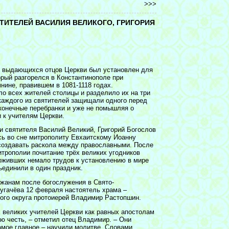
>>>
ТИТЕЛЕЙ ВАСИЛИЯ ВЕЛИКОГО, ГРИГОРИЯ
и выдающихся отцов Церкви был установлен для
орый разгорелся в Константинополе при
нине, правившем в 1081-1118 годах.
ло всех жителей столицы и разделило их на три
каждого из святителей защищали одного перед
сконечные перебранки и уже не помышляя о
 к учителям Церкви.
и святителя Василий Великий, Григорий Богослов
сь во сне митрополиту Евхаитскому Иоанну
создавать раскола между православными. После
итрополии почитание трёх великих угодников
оживших немало трудов к установлению в мире
ъединили в один праздник.
жанам после богослужения в Свято-
угачёва 12 февраля настоятель храма –
ого округа протоиерей Владимир Растопшин.
великих учителей Церкви как равных апостолам
ю честь, – отметил отец Владимир. – Они
амое главное – научили молитве. Словами