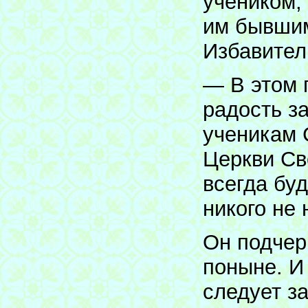
учеником,
им бывшим
Избавител
— В этом 
радость з
ученикам 
Церкви Св
всегда буд
никого не
Он подчер
поныне. И 
следует за