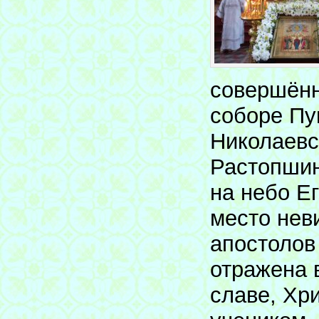
совершённ
соборе Пу
Николаевс
Растопшин
на небо Е
место нев
апостолов
отражена 
славе, Хр