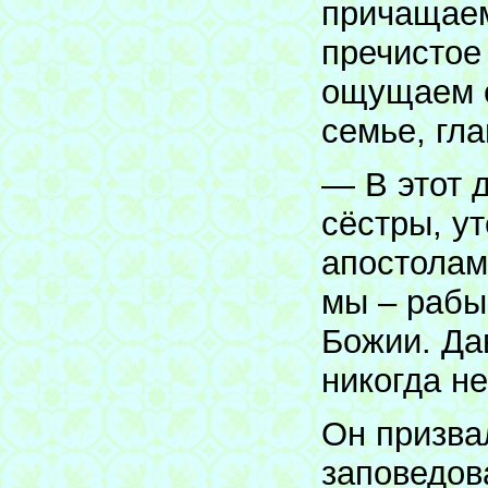
причащаем
пречистое
ощущаем с
семье, гла
— В этот 
сёстры, у
апостолам:
мы – рабы
Божии. Дав
никогда н
Он призва
заповедов