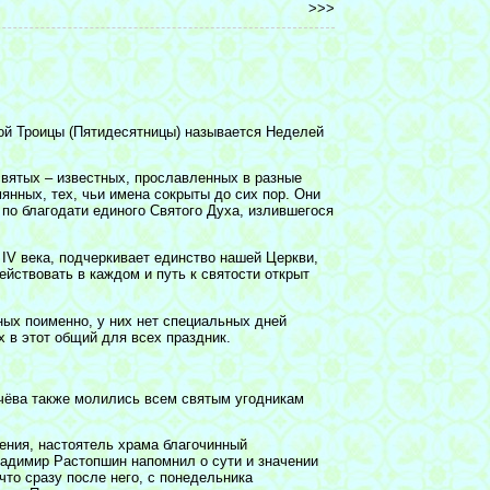
>>>
ой Троицы (Пятидесятницы) называется Неделей
святых – известных, прославленных в разные
мянных, тех, чьи имена сокрыты до сих пор. Они
по благодати единого Святого Духа, излившегося
 IV века, подчеркивает единство нашей Церкви,
ействовать в каждом и путь к святости открыт
тных поименно, у них нет специальных дней
х в этот общий для всех праздник.
чёва также молились всем святым угодникам
ения, настоятель храма благочинный
ладимир Растопшин напомнил о сути и значении
что сразу после него, с понедельника