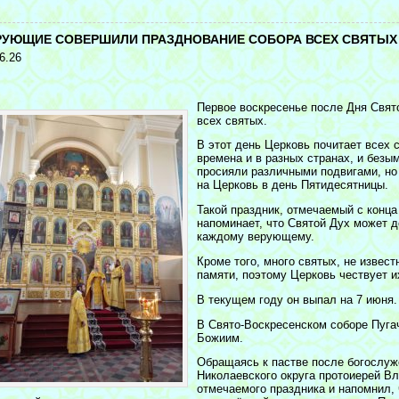
<
РУЮЩИЕ СОВЕРШИЛИ ПРАЗДНОВАНИЕ СОБОРА ВСЕХ СВЯТЫХ
6.26
Первое воскресенье после Дня Свят
всех святых.
В этот день Церковь почитает всех 
времена и в разных странах, и безы
просияли различными подвигами, но 
на Церковь в день Пятидесятницы.
Такой праздник, отмечаемый с конца
напоминает, что Святой Дух может д
каждому верующему.
Кроме того, много святых, не извес
памяти, поэтому Церковь чествует и
В текущем году он выпал на 7 июня.
В Свято-Воскресенском соборе Пуга
Божиим.
Обращаясь к пастве после богослуж
Николаевского округа протоиерей В
отмечаемого праздника и напомнил, 