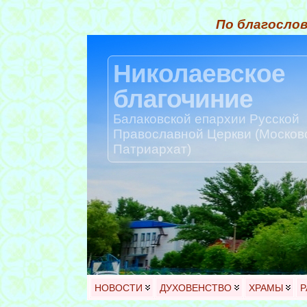
По благослов
Николаевское
благочиние
Балаковской епархии Русской
Православной Церкви (Москов
Патриархат)
НОВОСТИ
ДУХОВЕНСТВО
ХРАМЫ
Р