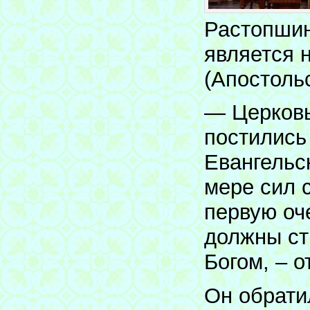
Растопшин
является 
(Апостольс
— Церковь
постились
Евангельс
мере сил 
первую оч
должны ст
Богом, – 
Он обрати