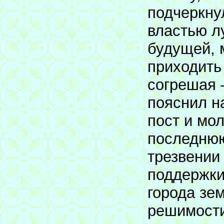
подчеркну
властью лу
будущей, 
приходить 
согрешая 
пояснил н
пост и мо
последнюю
трезвении
поддержки
города зе
решимости