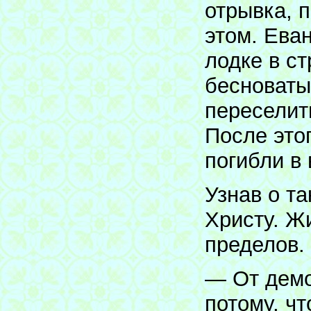
отрывка, п
этом. Еван
лодке в ст
бесноваты
переселит
После это
погибли в 
Узнав о т
Христу. Ж
пределов.
— От демо
потому, чт