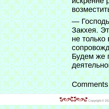
искренне 
возместит
— Господь
Закхея. Э
не только
сопровожд
Будем же 
деятельно
Comments 
Copyright © 2