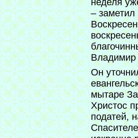
неделя уж
– заметил
Воскресен
воскресен
благочинн
Владимир
Он уточнил
евангельс
мытаре За
Христос п
податей, н
Спасителе