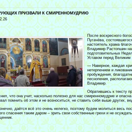
<
РУЮЩИХ ПРИЗВАЛИ К СМИРЕННОМУДРИЮ
2.26
После воскресного бого
Пугачёва, состоявшегос
настоятель храма благо
Владимир Растопшин нап
подготовительных Недел
Уставом перед Великим 
— Наверное, каждая хри
нетерпением и ликование
пробуждения, благодатн
песнопения, располагаю
Владимир.
Обратившись к тексту пр
снил, что она учит, насколько полезно для нас смиренномудрие и опасн
вал помнить об этом и не возноситься, не ставить себя выше других, в
онечно, даётся всё это очень нелегко, поэтому будем молиться весь по
его спасения таким даром – зрить свои собственные грехи и не осуждать
щенник.