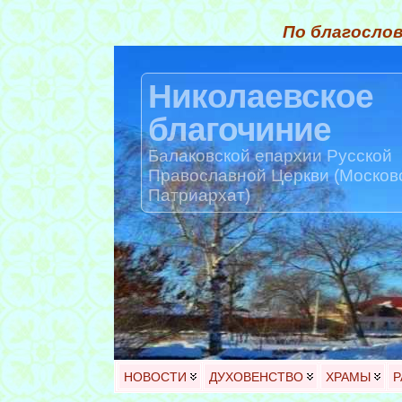
По благослов
Николаевское
благочиние
Балаковской епархии Русской
Православной Церкви (Москов
Патриархат)
НОВОСТИ
ДУХОВЕНСТВО
ХРАМЫ
Р