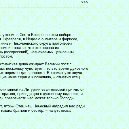
>>>
служения в Свято-Воскресенском соборе
я 1 февраля, в Неделю о мытаре и фарисее,
чинный Николаевского округа протоиерей
омнил пастве, что это первая из
ь (воскресений), назначаемых церковным
постом.
стианская душа ожидает Великий пост с
м, поскольку чувствует, что это время духовного
ых перемен для человека. В храмах уже звучат
щие наше сердце к покаянию, – отметил отец
очитанной на Литургии евангельской притчи, он
а гордыня, приводящая к духовному падению, и
едь превознести нас может только Господь.
ст, чтобы Отец наш Небесный наградил нас ради
 наших братьев и сестёр, – напутствовал