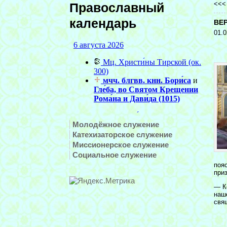
<<
Православный
календарь
ВЕ
01.0
Молодёжное служение
Катехизаторское служение
Миссионерское служение
Социальное служение
поя
приз
— К
наш
свя