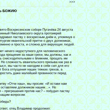
>>>
ЩЬ БОЖИЮ
вято-Воскресенском соборе Пугачёва 24 августа
чинный Николаевского округа протоиерей
дравил паству с воскресным днём и, упомянув о
итургии евангельской притче о двух должниках,
ременно и проста, и сложна для верующих людей.
нет ничего недоступного для человеческого
ода прощения за наши грехи, мы должны, как и
ь снисходительными к ближним, прощать им
 Но сложность евангельского призыва как раз в
мысл, мы часто не находим в себе сил для его
т Бога отпущения наших тяжких грехов, а
ростить даже малейшей провинности перед
тву «Отче наш», мы просим: «И остави нам
ы оставляем должником нашим…». Но
 – прегрешения против нас? – побудил паству
учащим вопросом:
 обиды?
ответ, отец Владимир продолжил: