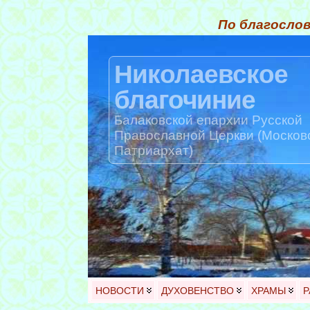
По благослов
Николаевское
благочиние
Балаковской епархии Русской
Православной Церкви (Москов
Патриархат)
НОВОСТИ
ДУХОВЕНСТВО
ХРАМЫ
Р