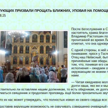
<
РУЮЩИХ ПРИЗВАЛИ ПРОЩАТЬ БЛИЖНИХ, УПОВАЯ НА ПОМО
8.25
После богослужения в С
настоятель храма благо
Владимир Растопшин поз
прочитанной во время Л
отметил, что она однов
С одной стороны, в ней 
понимания: прося у Госп
Отец наш Небесный, быт
причинённые нам обиды.
том, что, понимая его с
исполнения – ожидаем о
окружающим не можем п
нами.
— Читая ежедневно моли
долги наша, яко же и м
ствительно ли оставляем нашим должникам, то есть обидчикам, их долги
уматься священник и продолжил проповедь ещё более пронзительно зв
то из нас может утверждать, что полностью изжил из своего сердца все
доставив верующим возможность не озвучивать совершенно очевидный 