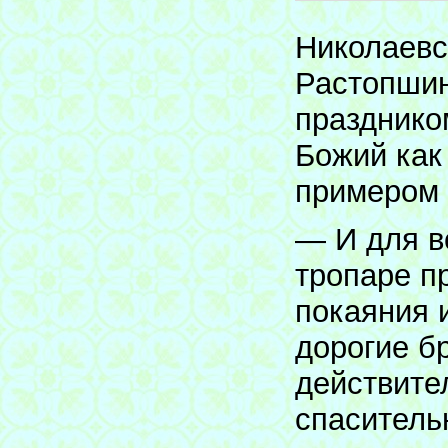
Николаевс
Растопшин
праздником
Божий как
примером 
— И для в
тропаре п
покаяния и
дорогие бр
действите
спасительн