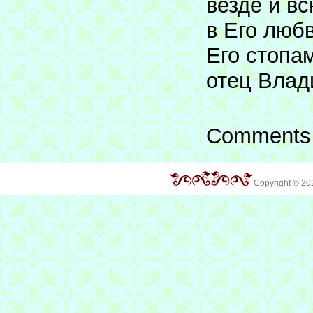
везде и в
в Его любв
Его стопа
отец Влад
Comments 
Copyright © 2