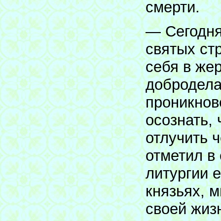
смерти.
— Сегодня
святых ст
себя в же
добродела
проникнов
осознать,
отлучить ч
отметил в
литургии 
князьях, 
своей жиз