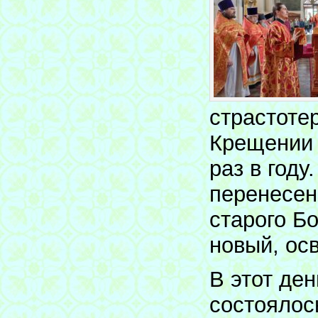
страстоте
Крещении 
раз в год
перенесен
старого Б
новый, ос
В этот де
состоялос