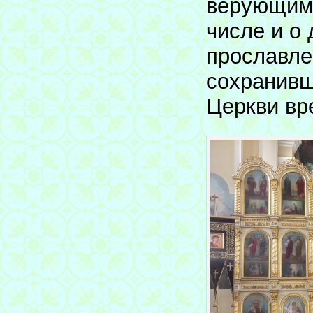
верующими
числе и о 
прославле
сохранивш
Церкви вр