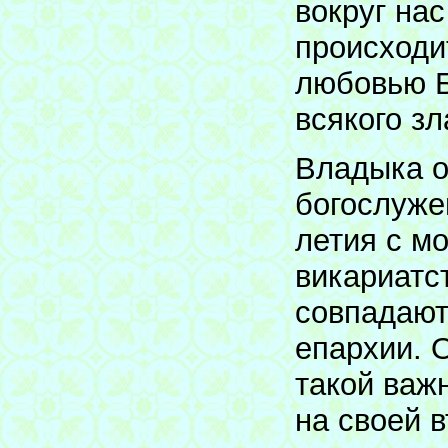
вокруг на
происходи
любовью Б
всякого зл
Владыка о
богослуже
летия с м
викариатс
совпадают
епархии. 
такой важ
на своей 