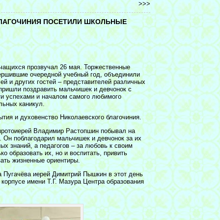
>>>
БЛАГОЧИНИЯ ПОСЕТИЛИ ШКОЛЬНЫЕ
учащихся прозвучал 26 мая. Торжественные
ершившие очередной учебный год, объединили
лей и других гостей – представителей различных
 пришли поздравить мальчишек и девчонок с
ти успехами и началом самого любимого
льных каникул.
бытия и духовенство Николаевского благочиния.
 протоиерей Владимир Растопшин побывал на
 Он поблагодарил мальчишек и девчонок за их
ых знаний, а педагогов – за любовь к своим
ко образовать их, но и воспитать, привить
зать жизненные ориентиры.
а Пугачёва иерей Димитрий Пышкин в этот день
 корпусе имени Т.Г. Мазура Центра образования