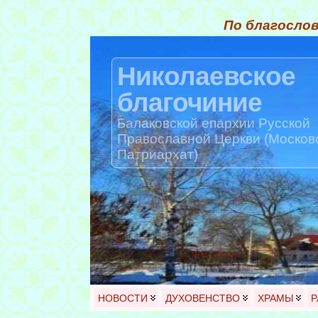
По благослов
Николаевское
благочиние
Балаковской епархии Русской
Православной Церкви (Москов
Патриархат)
НОВОСТИ
ДУХОВЕНСТВО
ХРАМЫ
Р