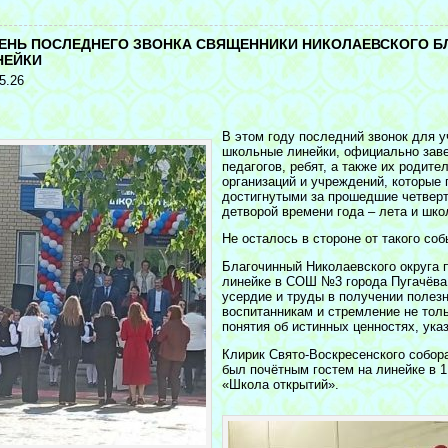
<
ДЕНЬ ПОСЛЕДНЕГО ЗВОНКА СВЯЩЕННИКИ НИКОЛАЕВСКОГО 
НЕЙКИ
5.26
В этом году последний звонок для 
школьные линейки, официально зав
педагогов, ребят, а также их родите
организаций и учреждений, которые
достигнутыми за прошедшие четвер
детворой времени года – лета и шко
Не осталось в стороне от такого со
Благочинный Николаевского округа
линейке в СОШ №3 города Пугачёва.
усердие и труды в получении полезн
воспитанникам и стремление не толь
понятия об истинных ценностях, ука
Клирик Свято-Воскресенского собор
был почётным гостем на линейке в 1
«Школа открытий».