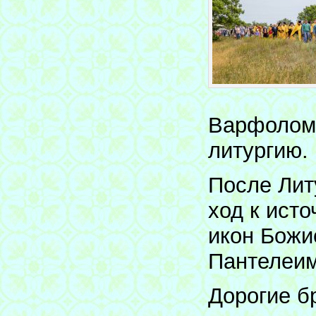
Варфоломе
литургию.
После Лит
ход к ист
икон Божи
Пантелеим
Дорогие б