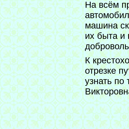
На всём п
автомобил
машина ск
их быта и
доброволь
К крестох
отрезке п
узнать по
Викторовн