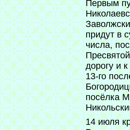
Первым пу
Николаевс
Заволжски
придут в с
числа, по
Пресвятой
дорогу и к
13-го пос
Богородиц
посёлка М
Никольски
14 июля к