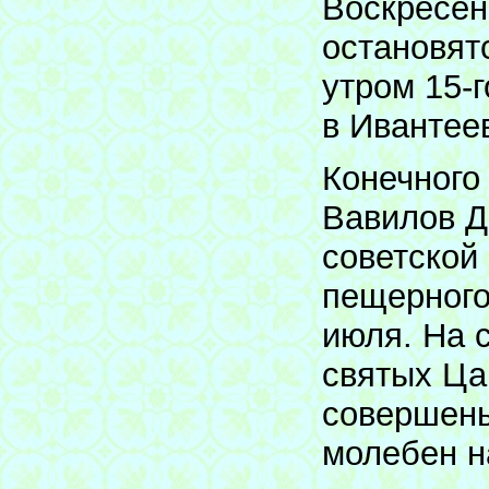
Воскресен
остановят
утром 15-г
в Ивантеев
Конечного
Вавилов Д
советской
пещерного
июля. На 
святых Ца
совершены
молебен н