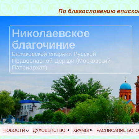
По благословению еписко
Николаевское
благочиние
Балаковской епархии Русской
Православной Церкви (Московский
Патриархат)
НОВОСТИ
ДУХОВЕНСТВО
ХРАМЫ
РАСПИСАНИЕ БОГ