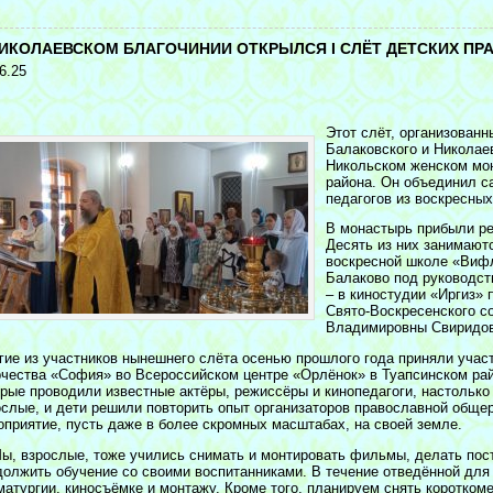
<
НИКОЛАЕВСКОМ БЛАГОЧИНИИ ОТКРЫЛСЯ I СЛЁТ ДЕТСКИХ ПР
6.25
Этот слёт, организован
Балаковского и Николае
Никольском женском мон
района. Он объединил с
педагогов из воскресных
В монастырь прибыли реб
Десять из них занимают
воскресной школе «Виф
Балаково под руководст
– в киностудии «Иргиз»
Свято-Воскресенского с
Владимировны Свиридов
гие из участников нынешнего слёта осенью прошлого года приняли учас
рчества «София» во Всероссийском центре «Орлёнок» в Туапсинском рай
орые проводили известные актёры, режиссёры и кинопедагоги, настолько
ослые, и дети решили повторить опыт организаторов православной обще
оприятие, пусть даже в более скромных масштабах, на своей земле.
ы, взрослые, тоже учились снимать и монтировать фильмы, делать пост
должить обучение со своими воспитанниками. В течение отведённой для 
матургии, киносъёмке и монтажу. Кроме того, планируем снять коротко