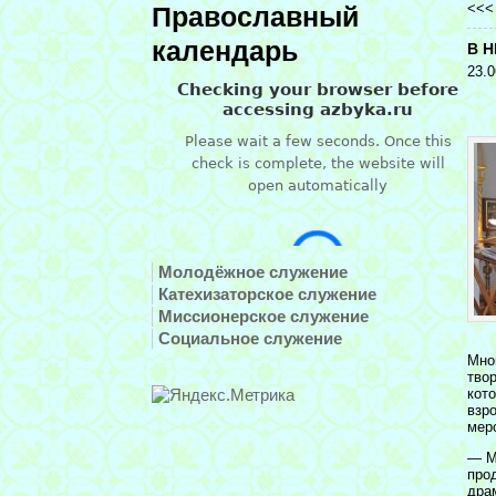
<<
Православный
календарь
В 
23.0
Молодёжное служение
Катехизаторское служение
Миссионерское служение
Социальное служение
Мно
тво
кот
взр
мер
— М
про
дра