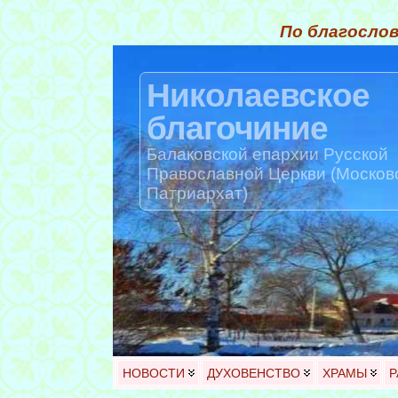
По благослов
Николаевское
благочиние
Балаковской епархии Русской
Православной Церкви (Москов
Патриархат)
НОВОСТИ
ДУХОВЕНСТВО
ХРАМЫ
Р