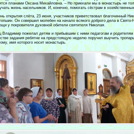
ится планами Оксана Михайловна. – Но приехали мы в монастырь не толь
учать жизнь насельников. И, конечно, помогать сёстрам в хозяйственны
ень открытия слёта, 23 июня, участников приветствовал благочинный Ни
топшин. Он совершил молебен на начало всякого доброго дела в Свято-
ощи у покровителя духовной обители святителя Николая.
ц Владимир пожелал детям и прибывшим с ними педагогам и родителям 
естве задания ребятне на предстоящую неделю поручил выучить тропар
тому, имя которого носит монастырь.