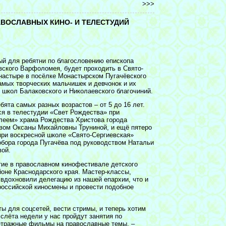
>>>
АВОСЛАВНЫХ КИНО- И ТЕЛЕСТУДИЙ
ный для ребятни по благословению епископа
вского Варфоломея, будет проходить в Свято-
астыре в посёлке Монастырском Пугачёвского
амых творческих мальчишек и девчонок и их
 школ Балаковского и Николаевского благочиний.
ята самых разных возрастов – от 5 до 16 лет.
ся в телестудии «Свет Рождества» при
леем» храма Рождества Христова города
вом Оксаны Михайловны Труниной, и ещё пятеро
 при воскресной школе «Свято-Сергиевская»
обора города Пугачёва под руководством Натальи
ой.
тие в православном кинофестивале детского
оне Краснодарского края. Мастер-классы,
 вдохновили делегацию из нашей епархии, что и
российской киносмены и провести подобное
ы для соцсетей, вести стримы, и теперь хотим
слёта недели у нас пройдут занятия по
метражные фильмы на православные темы, –