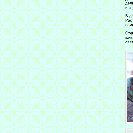
дел
и из
В д
Рас
пом
Оте
кач
свя