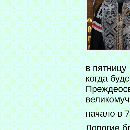
в пятницу
когда буд
Преждеосв
великомуч
начало в 7
Дорогие б