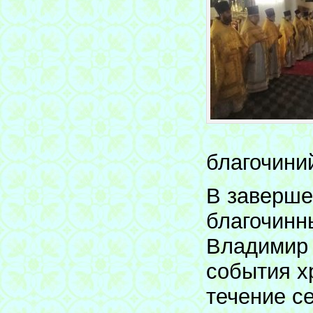
благочини
В заверше
благочинн
Владимир 
события х
течение с