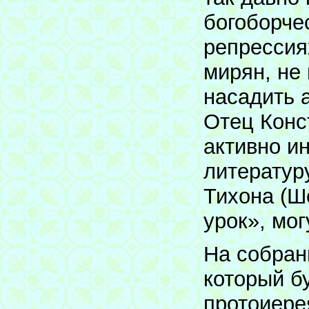
богоборче
репрессия
мирян, не
насадить 
Отец Конст
активно и
литературу
Тихона (Ш
урок», мо
На собран
который б
протоиере