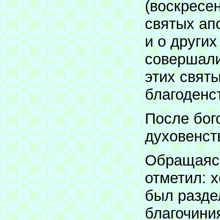
(воскресе
святых ап
и о други
совершали
этих свят
благоденс
После бог
духовенст
Обращаясь
отметил: х
был разде
благочини