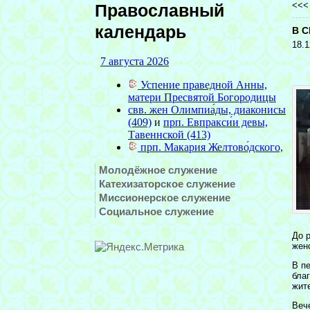
<<
Православный
календарь
В 
18.1
Молодёжное служение
Катехизаторское служение
Миссионерское служение
Социальное служение
До 
жен
В п
бла
жит
Веч