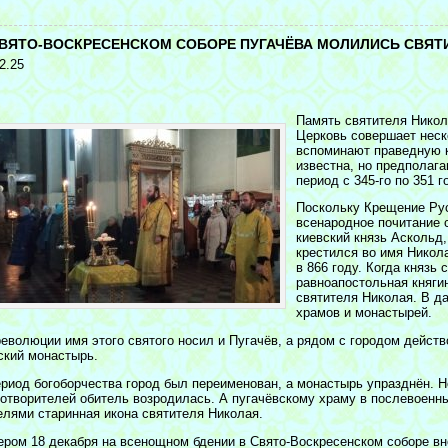
<
СВЯТО-ВОСКРЕСЕНСКОМ СОБОРЕ ПУГАЧЁВА МОЛИЛИСЬ СВЯ
2.25
Память святителя Никол
Церковь совершает неск
вспоминают праведную к
известна, но предполага
период с 345-го по 351 
Поскольку Крещение Рус
всенародное почитание с
киевский князь Аскольд,
крестился во имя Никола
в 866 году. Когда князь 
равноапостольная княги
святителя Николая. В д
храмов и монастырей.
революции имя этого святого носил и Пугачёв, а рядом с городом дейс
ский монастырь.
ериод богоборчества город был переименован, а монастырь упразднён. Н
готворителей обитель возродилась. А пугачёвскому храму в послевоенн
елями старинная икона святителя Николая.
ером 18 декабря на всенощном бдении в Свято-Воскресенском соборе вно