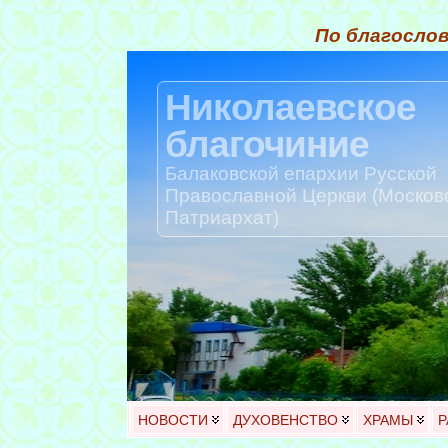
По благослов
Николаевское
благочиние
Балаковской епархии Русской
Православной Церкви (Москов
Патриархат)
НОВОСТИ
ДУХОВЕНСТВО
ХРАМЫ
Р