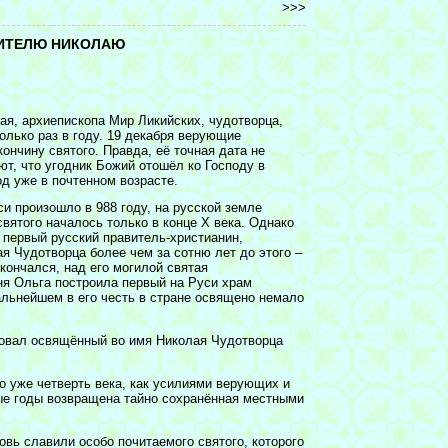
>>>
ТИТЕЛЮ НИКОЛАЮ
ая, архиепископа Мир Ликийских, чудотворца,
олько раз в году. 19 декабря верующие
ончину святого. Правда, её точная дата не
ют, что угодник Божий отошёл ко Господу в
год уже в почтенном возрасте.
и произошло в 988 году, на русской земле
вятого началось только в конце Х века. Однако
 первый русский правитель-христианин,
я Чудотворца более чем за сотню лет до этого –
скончался, над его могилой святая
ня Ольга построила первый на Руси храм
альнейшем в его честь в стране освящено немало
твовал освящённый во имя Николая Чудотворца
о уже четверть века, как усилиями верующих и
ые годы возвращена тайно сохранённая местными
вь славили особо почитаемого святого, которого