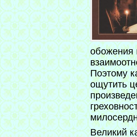
обожения 
взаимоотн
Поэтому к
ощутить ц
произведе
греховнос
милосердн
Великий к