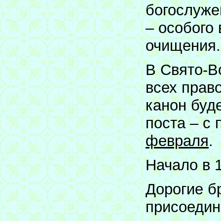
богослуже
– особого
очищения.
В Свято-В
всех прав
канон буд
поста – с
февраля
.
Начало в 1
Дорогие б
присоедин