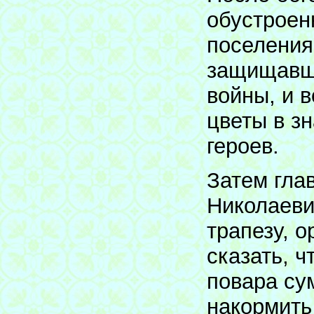
обустроен
поселения
защищавши
войны, и 
цветы в зн
героев.
Затем гла
Николаеви
трапезу, 
сказать, 
повара су
накормить