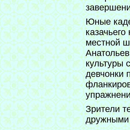
завершени
Юные каде
казачьего
местной ш
Анатольев
культуры 
девчонки 
фланкиров
упражнени
Зрители т
дружными