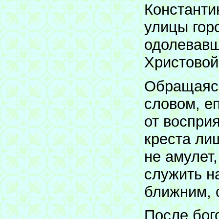
Константи
улицы гор
одолевавш
Христовой
Обращаясь
словом, е
от воспри
креста ли
не амулет,
служить н
ближним, 
После бог