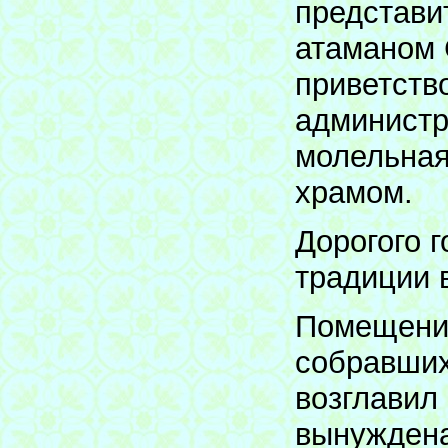
представит
атаманом 
приветств
администр
молельная
храмом.
Дорогого 
традиции 
Помещение
собравших
возглавил
вынуждена