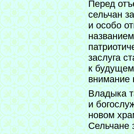
Перед отъ
сельчан з
и особо о
названием
патриотич
заслуга с
к будущем
внимание 
Владыка т
и богослу
новом хра
Сельчане з