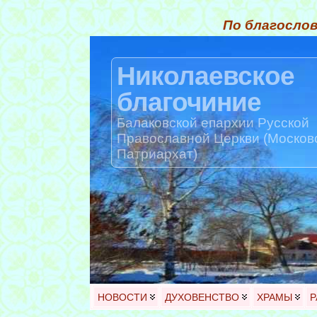
По благослов
Николаевское
благочиние
Балаковской епархии Русской
Православной Церкви (Москов
Патриархат)
НОВОСТИ
ДУХОВЕНСТВО
ХРАМЫ
Р