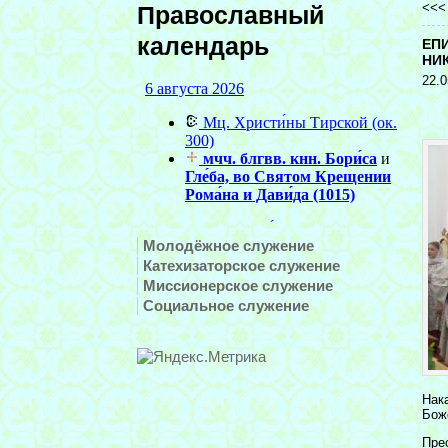
<<
Православный
календарь
ЕП
НИ
22.0
Молодёжное служение
Катехизаторское служение
Миссионерское служение
Социальное служение
Нак
Бож
Пре