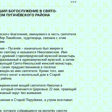
>>>
ШИЛ БОГОСЛУЖЕНИЕ В СВЯТО-
ОМ ПУГАЧЁВСКОГО РАЙОНА
ского благочиния, именуемого в честь святителя
ир Ликийских, чудотворца, связана с этим
иим.
ния – Пугачёв – изначально был вверен в
во святому и назывался Николаевском. Имя
л древний старообрядческий мужской монастырь
бразованный в единоверческий мужской, а затем
твующий Свято-Никольский женский монастырь,
 своих предшественников в посёлке
вящён во имя святителя. Кроме того, имя
ятого носит и молельный дом в Старой
 района.
перенесения мощей святителя Николая в
, который отмечается Церковью 22 мая, правящий
ковный округ без внимания.
ужение в Старой Порубёжке, а утром возглавил
и, которую собравшиеся на молитву смогли