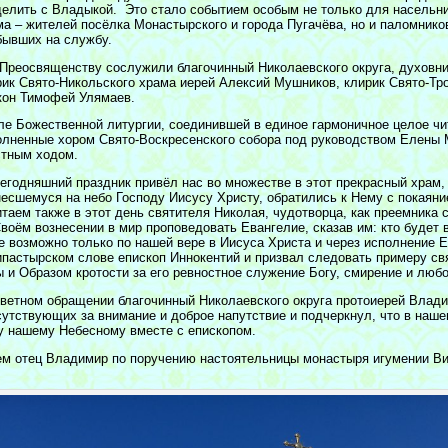
делить с Владыкой. Это стало событием особым не только для насельн
ма – жителей посёлка Монастырского и города Пугачёва, но и паломников
бывших на службу.
 Преосвященству сослужили благочинный Николаевского округа, духовн
рик Свято-Никольского храма иерей Алексий Мушников, клирик Свято-Тр
кон Тимофей Улямаев.
ле Божественной литургии, соединившей в единое гармоничное целое ч
олненные хором Свято-Воскресенского собора под руководством Елены 
стным ходом.
егодняшний праздник привёл нас во множестве в этот прекрасный храм
несшемуся на небо Господу Иисусу Христу, обратились к Нему с покаяни
итаем также в этот день святителя Николая, чудотворца, как преемника
воём вознесении в мир проповедовать Евангелие, сказав им: кто будет 
е возможно только по нашей вере в Иисуса Христа и через исполнение Е
ипастырском слове епископ Иннокентий и призвал следовать примеру св
ы и Образом кротости за его ревностное служение Богу, смирение и люб
тветном обращении благочинный Николаевского округа протоиерей Влад
сутствующих за внимание и доброе напутствие и подчеркнул, что в наше
у нашему Небесному вместе с епископом.
ем отец Владимир по поручению настоятельницы монастыря игумении Вир