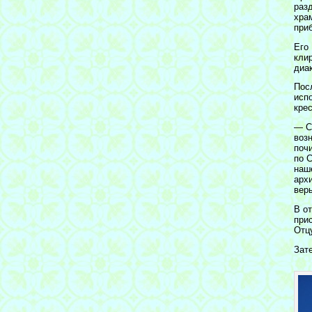
раз
хра
при
Его
кли
диа
Пос
исп
кре
— С
воз
поч
по С
наш
арх
вер
В о
при
Отц
Зат