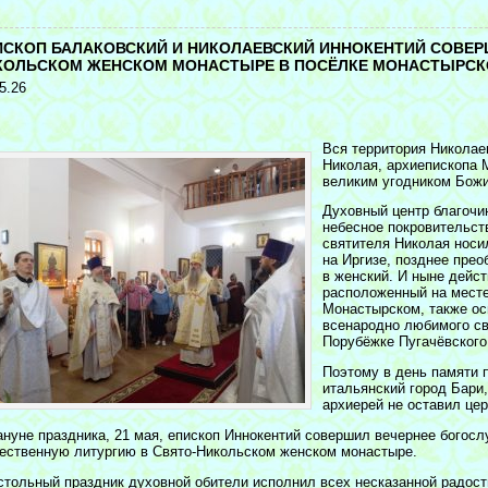
<
ИСКОП БАЛАКОВСКИЙ И НИКОЛАЕВСКИЙ ИННОКЕНТИЙ СОВЕР
КОЛЬСКОМ ЖЕНСКОМ МОНАСТЫРЕ В ПОСЁЛКЕ МОНАСТЫРСК
5.26
Вся территория Николаев
Николая, архиепископа М
великим угодником Бож
Духовный центр благочи
небесное покровительст
святителя Николая носи
на Иргизе, позднее прео
в женский. И ныне дейс
расположенный на месте
Монастырском, также ос
всенародно любимого св
Порубёжке Пугачёвского
Поэтому в день памяти 
итальянский город Бари
архиерей не оставил цер
ануне праздника, 21 мая, епископ Иннокентий совершил вечернее богосл
ественную литургию в Свято-Никольском женском монастыре.
стольный праздник духовной обители исполнил всех несказанной радост