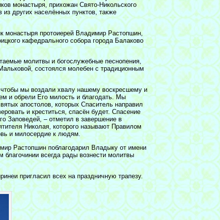
иков монастыря, прихожан Свято-Никольского
 из других населённых пунктов, также
ик монастыря протоиерей Владимир Растопшин,
оицкого кафедрального собора города Балаково
итаемые молитвы и богослужебные песнопения,
Мальковой, состоялся молебен с традиционным
, чтобы мы воздали хвалу нашему воскресшему и
ем и обрели Его милость и благодать. Мы
 святых апостолов, которых Спаситель направил
веровать и креститься, спасён будет. Спасение
го Заповедей, – отметил в завершение в
ятителя Николая, которого называют Правилом
овь и милосердие к людям.
имир Растопшин поблагодарил Владыку от имени
м благочинии всегда рады вознести молитвы
инеи пригласил всех на праздничную трапезу.