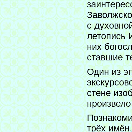
заинтерес
Заволжско
с духовно
летопись 
них богос
ставшие т
Один из э
экскурсов
стене изо
произвело
Познакоми
трёх имён