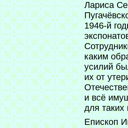
Лариса Се
Пугачёвско
1946-й го
экспонато
Сотрудник
каким обр
усилий бы
их от уте
Отечестве
и всё иму
для таких
Епископ И