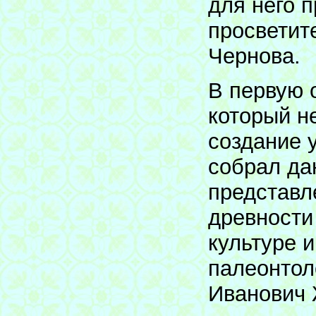
для него 
просветит
Чернова.
В первую 
который н
создание 
собрал да
представл
древности 
культуре и
палеонтол
Иванович 