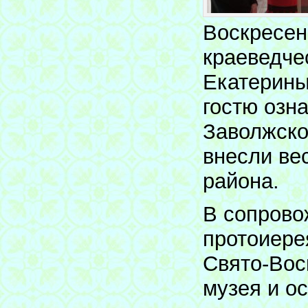
Воскресен
краеведче
Екатерины
гостю озн
Заволжско
внесли ве
района.
В сопрово
протоиере
Свято-Вос
музея и о