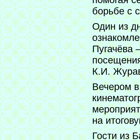
борьбе с 
Один из д
ознакомле
Пугачёва 
посещения
К.И. Жура
Вечером в
кинематог
мероприят
на итогову
Гости из Б