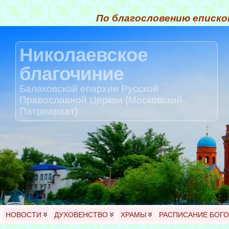
По благословению еписко
Николаевское
благочиние
Балаковской епархии Русской
Православной Церкви (Московский
Патриархат)
НОВОСТИ
ДУХОВЕНСТВО
ХРАМЫ
РАСПИСАНИЕ БОГ