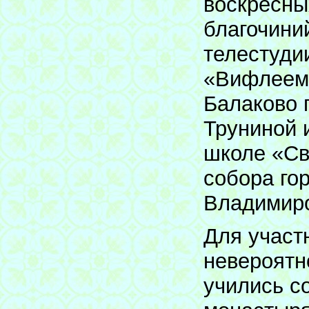
воскресны
благочини
телестуди
«Вифлеем»
Балаково 
Труниной 
школе «Св
собора го
Владимир
Для участ
невероятн
учились с