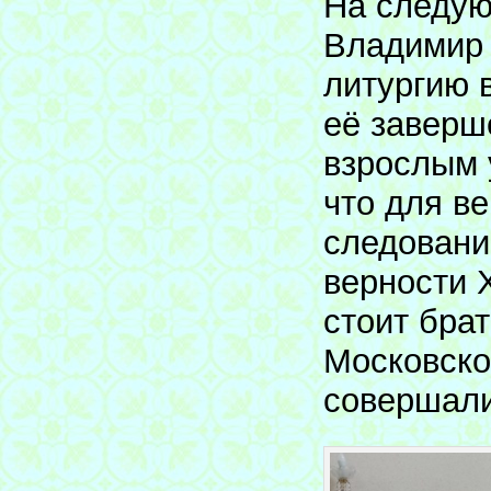
На следую
Владимир 
литургию 
её заверш
взрослым 
что для в
следовани
верности 
стоит бра
Московског
совершали