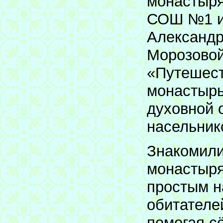
монастыря
СОШ №1 им
Александр
Морозовой
«Путешест
монастырь
духовной 
насельник
Знакомили
монастыря
простым н
обитателе
помогая с