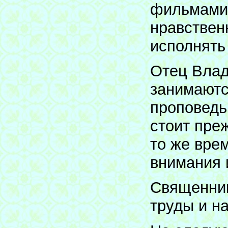
фильмами,
нравствен
исполнять
Отец Влад
занимаютс
проповедь
стоит преж
то же врем
внимания и
Священник
труды и н