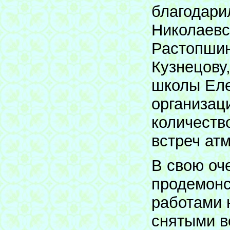
благодари
Николаевс
Растопшин
Кузнецову
школы Еле
организац
количеств
встреч ат
В свою оч
продемонс
работами 
снятыми в