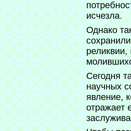
потребнос
исчезла.
Однако та
сохранили
реликвии,
молившихс
Сегодня т
научных с
явление, к
отражает 
заслужива