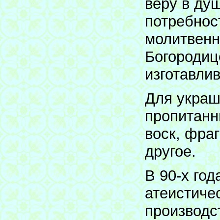
веру в ду
потребнос
молитвенн
Богородиц
изготавли
Для украш
пропитанн
воск, фра
другое.
В 90-х го
атеистиче
производс