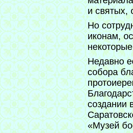
материала
и святых, 
Но сотруд
иконам, о
некоторые
Недавно е
собора бл
протоиер
Благодарс
создании 
Саратовск
«Музей бо