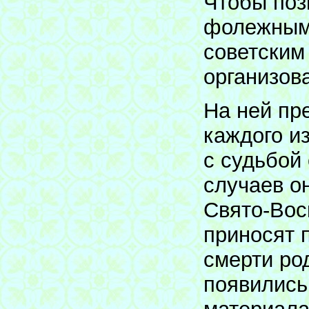
Чтобы поз
фолежными
советским
организов
На ней пр
каждого из
с судьбой
случаев он
Свято-Вос
приносят 
смерти ро
появились