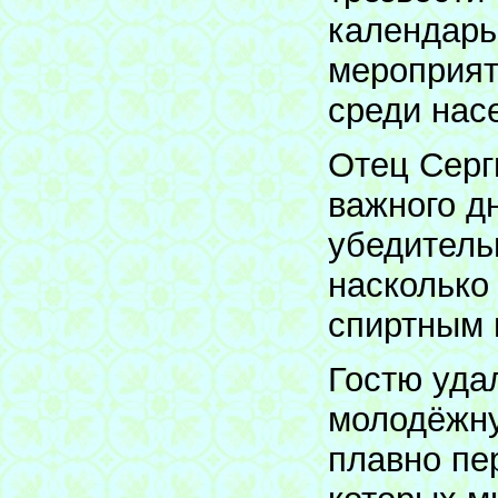
календарь
мероприят
среди нас
Отец Серг
важного д
убедитель
насколько
спиртным 
Гостю уда
молодёжну
плавно пе