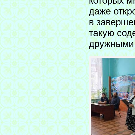
которых м
даже откр
в заверше
такую сод
дружными