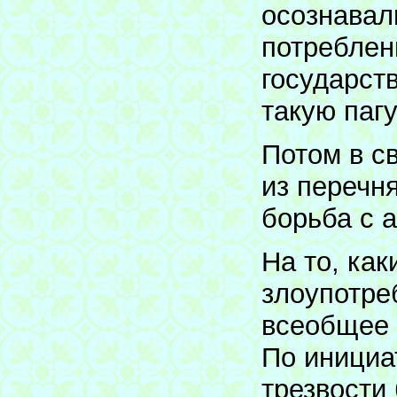
осознавал
потреблен
государст
такую паг
Потом в св
из перечн
борьба с 
На то, ка
злоупотре
всеобщее 
По инициа
трезвости