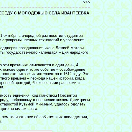
>>>
БЕСЕДУ С МОЛОДЁЖЬЮ СЕЛА ИВАНТЕЕВКА
1 октября в очередной раз посетил студентов
а агропромышленных технологий и управления.
реддверии празднования иконе Божией Матери
аты государственного календаря – Дня народного
о эти праздники отмечаются в один день, 4
их основе одно и то же событие – освобождение
 польско-литовских интервентов в 1612 году. Это
тного времени – периода нашей истории, когда
тренней враждой, бесконечными распрями и
ми.
имость единения, ходатайством Пресвятой
роду, собранному в ополчение князем Димитрием
старостой Кузьмой Мининым, удалось одолеть
щего по силам врага.
 осмысливать все её события и их последствия,
.