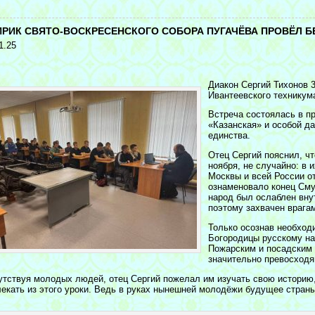
<
ИРИК СВЯТО-ВОСКРЕСЕНСКОГО СОБОРА ПУГАЧЁВА ПРОВЁЛ 
1.25
Диакон Сергий Тихонов 3
Ивантеевского техникум
Встреча состоялась в п
«Казанская» и особой д
единства.
Отец Сергий пояснил, чт
ноября, не случайно: в 
Москвы и всей России от
ознаменовало конец Сму
народ был ослаблен вну
поэтому захвачен врага
Только осознав необход
Богородицы русскому на
Пожарским и посадским 
значительно превосходя
утствуя молодых людей, отец Сергий пожелал им изучать свою историю,
лекать из этого уроки. Ведь в руках нынешней молодёжи будущее страны