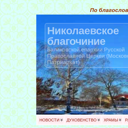
По благослов
Николаевское
благочиние
Балаковской епархии Русской
Православной Церкви (Москов
Патриархат)
НОВОСТИ
ДУХОВЕНСТВО
ХРАМЫ
Р