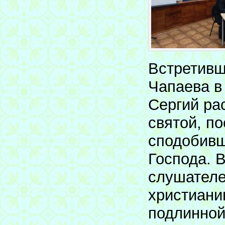
Встретивш
Чапаева в
Сергий ра
святой, п
сподобивш
Господа. 
слушателе
христиани
подлинной