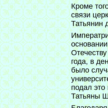
Кроме тог
связи цер
Татьянин 
Императри
основании
Отечеству
года, в д
было случ
университ
подал это
Татьяны Ш
Благодаря