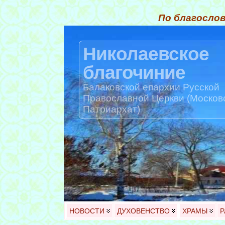
По благослов
Николаевское
благочиние
Балаковской епархии Русской
Православной Церкви (Москов
Патриархат)
НОВОСТИ
ДУХОВЕНСТВО
ХРАМЫ
Р