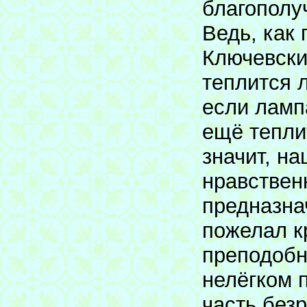
благополу
Ведь, как
Ключевский
теплится 
если ламп
ещё тепли
значит, н
нравствен
предназна
пожелал к
преподобн
нелёгком 
часть без