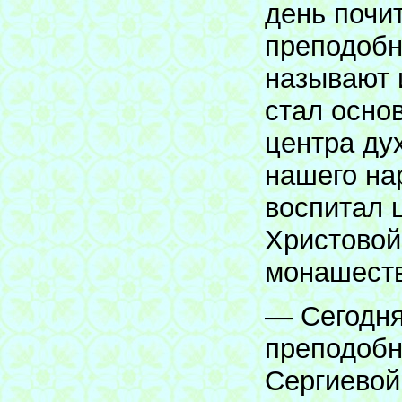
день почи
преподобн
называют 
стал осно
центра ду
нашего на
воспитал 
Христовой
монашеств
— Сегодня
преподобн
Сергиевой