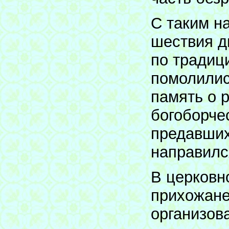
С таким н
шествия д
по традиц
помолилис
память о 
богоборче
предавших
направилс
В церковн
прихожане
организов