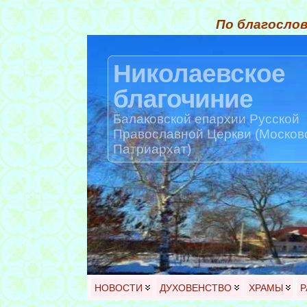
По благослов
Николаевское
благочиние
Балаковской епархии Русской
Православной Церкви (Москов
Патриархат)
НОВОСТИ
ДУХОВЕНСТВО
ХРАМЫ
Р