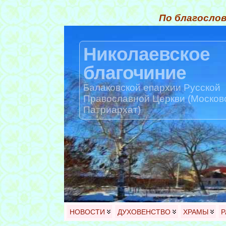
По благослов
Николаевское
благочиние
Балаковской епархии Русской
Православной Церкви (Москов
Патриархат)
НОВОСТИ
ДУХОВЕНСТВО
ХРАМЫ
Р