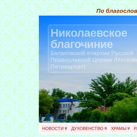
По благослов
Николаевское
благочиние
Балаковской епархии Русской
Православной Церкви (Москов
Патриархат)
НОВОСТИ
ДУХОВЕНСТВО
ХРАМЫ
Р