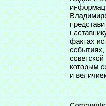
информац
Владимиро
представи
наставник
фактах ис
событиях,
советской 
которым с
и величие
Comments 