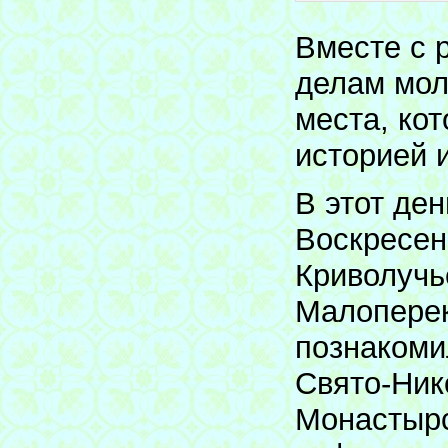
Вместе с 
делам мол
места, ко
историей 
В этот де
Воскресен
Криволучь
Малоперек
познакоми
Свято-Ник
Монастырс