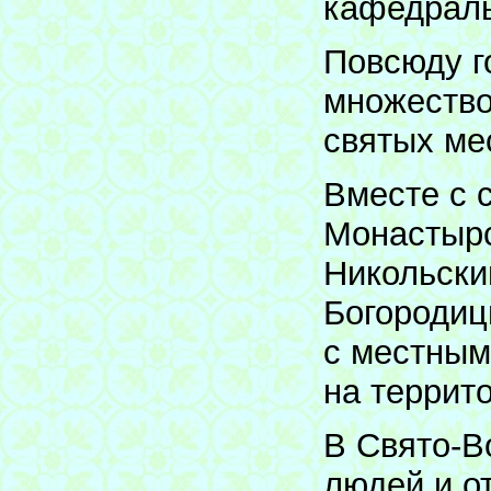
кафедраль
Повсюду г
множество
святых ме
Вместе с 
Монастырс
Никольски
Богородиц
с местным
на террит
В Свято-В
людей и о