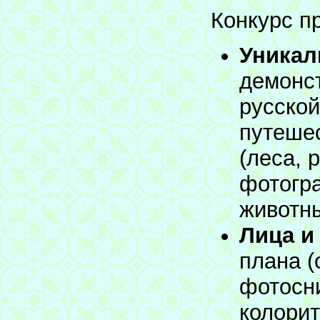
Конкурс п
Уникал
демонс
русско
путешес
(леса, р
фотогра
животны
Лица и
плана (
фотосн
колорит