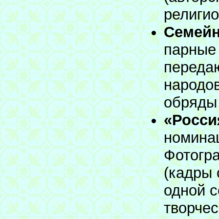
религио
Семейн
парные
переда
народо
обряды 
«Росси
номина
Фотогр
(кадры 
одной с
творчес