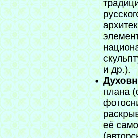
традиц
русског
архите
элемен
национа
скульпт
и др.).
Духовн
плана (
фотосни
раскры
её само
(авторс