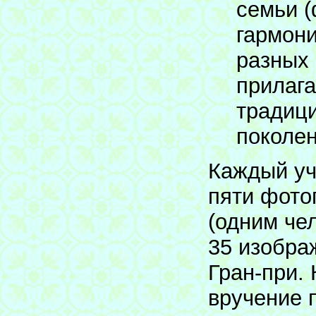
семьи 
гармони
разных 
прилага
традици
поколен
Каждый уч
пяти фото
(одним че
35 изобра
Гран-при.
вручение 