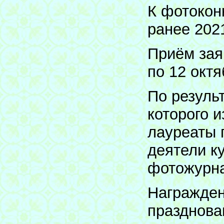
К фотокон
ранее 2021
Приём зая
по 12 октя
По резуль
которого 
лауреаты 
деятели к
фотожурна
Награжден
празднова