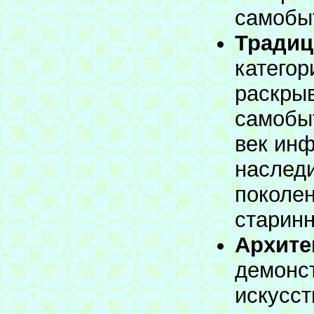
самобыт
Традиц
категор
раскры
самобыт
век ин
наследи
поколен
старин
Архите
демонс
искусст