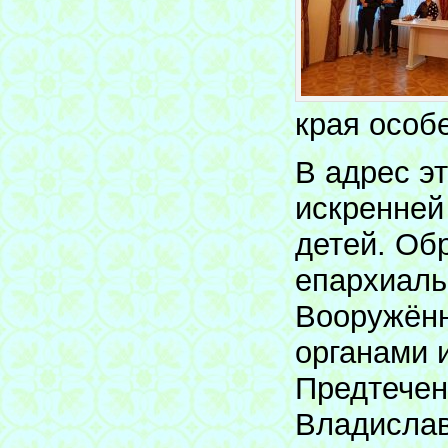
края особ
В адрес э
искренней
детей. Об
епархиаль
Вооружённ
органами 
Предтечен
Владислав