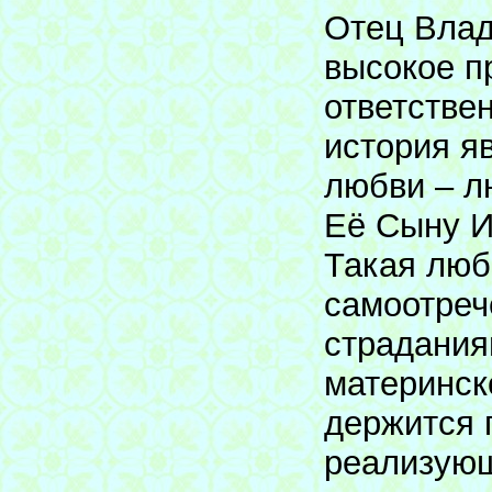
Отец Влад
высокое п
ответстве
история я
любви – л
Её Сыну Ии
Такая люб
самоотреч
страданиям
материнск
держится 
реализующ