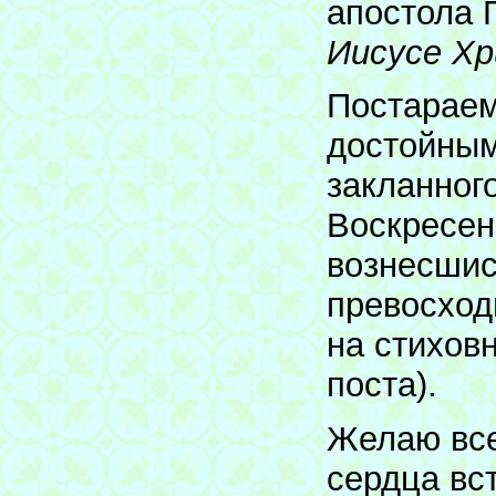
апостола 
Иисусе Х
Постараем
достойным
закланног
Воскресен
вознесшис
превосход
на стихов
поста).
Желаю все
сердца вс