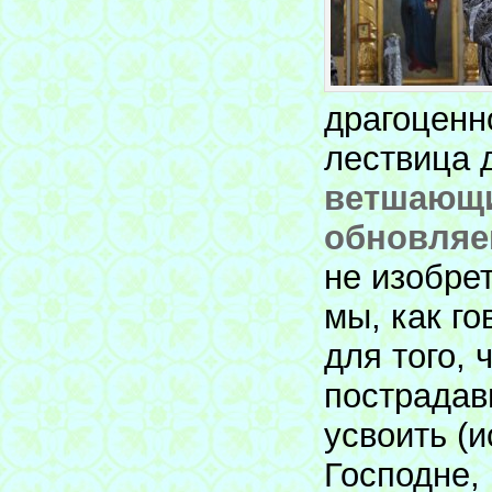
драгоценн
лествица 
ветшающи
обновляе
не изобрет
мы, как г
для того, 
пострадавш
усвоить (
Господне,