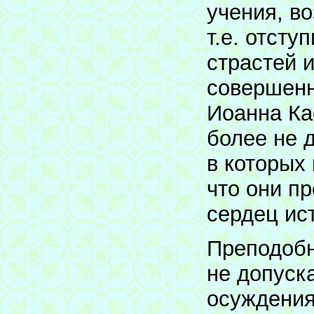
учения, в
т.е. отсту
страстей 
совершенн
Иоанна Ка
более не д
в которых 
что они п
сердец ис
Преподобн
не допуск
осуждения