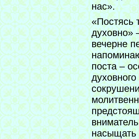
нас».
«Постясь 
духовно» 
вечерне п
напоминаю
поста – о
духовного
сокрушени
молитвенн
предстоящ
вниматель
насыщать 