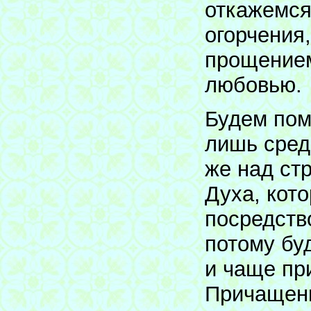
откажемся
огорчения
прощением
любовью.
Будем пом
лишь сред
же над ст
Духа, кот
посредств
потому бу
и чаще пр
Причащени