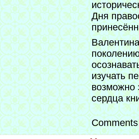
историчес
Дня право
принесённ
Валентина
поколению
осознават
изучать п
возможно 
сердца кни
Comments 