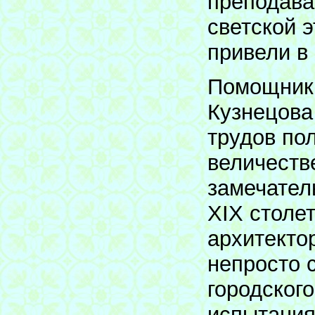
преподава
светской 
привели в
Помощник 
Кузнецова
трудов по
величеств
замечател
ХIХ столе
архитекто
непросто 
городског
испытания