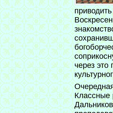
приводить
Воскресен
знакомств
сохранивш
богоборче
соприкосну
через это 
культурно
Очередная
Классные 
Дальников