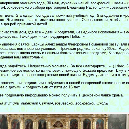
завершении учебного года, 30 мая, духовник нашей воскресной школы – 
то-Воскресенского собора протоиерей Владимир Растопшин – совершил 
тот день, благодаря Господа за прожитый учебный год, благодарили и «
га». Эти слова – часть молитвы после учения. Очень хочется, чтобы спо
ла доброй привычкой детей.
 счастлив дом, где все – дети и родители, без единого исключения – вм
арищества. Такой дом – как преддверие Неба…»
мышления святой царицы Александры Фёдоровны Романовой зазвучали по
ершалось поминовение усопших – Троицкая родительская суббота. Радос
ерез неразрывную связь с нашими благочестивыми предками, благодарнос
еданная нам апостолами.
егда радуйтесь. Непрестанно молитесь.
За все благодарите…» (1 Фес. 5
озможное возможно, когда человек с помощью Божьей предстоит Ему в 
ствах, видит главное содержание своей жизни. Будем учиться, и в этом 
глашаем присоединиться к обучению в нашей воскресной школе новые 
та с детьми и подростками от пяти до 16 лет.
ее подробную информацию можно получить в церковной лавке храма.
на Митина, директор Свято-Сергиевской воскресной школы