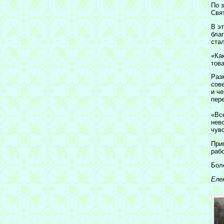
По 
Свя
В э
бла
ста
«Как
тов
Раз
сов
и ч
пер
«Вс
нев
чув
При
рабо
Бол
Еле