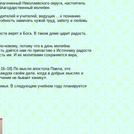
благочинный Николаевского округа, настоятель
благодарственный молебен.
родителей и учителей, ведущих …к познанию
собность замечать чужой труд, заботу и любовь
есте верят в Бога. В таком доме царит радость
-новому, потому что в день молебна
ть даётся нам по причастию к Источнику радости
ть им. И их молитвами сохраняется вера,
:16–18) По мысли апостола Павла, это
каждом своём деле, когда в добрых мыслях и
учении не бывает каникул.
семьи. В следующем учебном году планируется