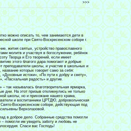
>>>
отко можно описать то, чем занимаются дети в
ресной школе при Свято-Воскресенском соборе г.
ие, жития святых, устройство православного
тами молитв и участвуя в богослужении, ребёнок
соту Творца и Его творений, если имеет
витию этого благого дара помогают и добрые
ют преподаватели школы, и участие в школьных и
 название которых говорит само за себя:
 «Духовные истоки», «По пути к добру и свету»,
», «Пасхальная радость» и другие.
» – так называлась благотворительная ярмарка,
ые дни. На этот призыв откликнулись не только
сной школы, но и прихожане нашего храма,
аватели и воспитанники ЦРТДЮ, добровольческая
 Свято-Воскресенском соборе, действующая под
асильевны Верхолазовой.
лад в доброе дело. Собранные средства помогли
 – помогли им увидеть заботу и любовь не
илосердия. Спаси вас Господь!