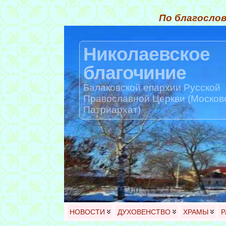
По благослов
Николаевское
благочиние
Балаковской епархии Русской
Православной Церкви (Москов
Патриархат)
НОВОСТИ
ДУХОВЕНСТВО
ХРАМЫ
Р