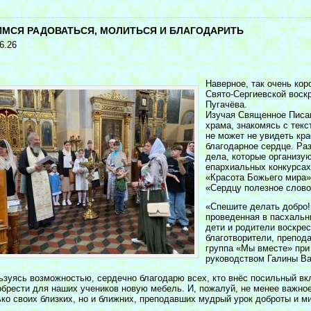
<
ИМСЯ РАДОВАТЬСЯ, МОЛИТЬСЯ И БЛАГОДАРИТЬ
6.26
Наверное, так очень кор
Свято-Сергиевской воск
Пугачёва.
Изучая Священное Писан
храма, знакомясь с текс
не может не увидеть кра
благодарное сердце.
Раз
дела, которые организу
епархиальных конкурсах,
«Красота Божьего мира»,
«Сердцу полезное слово
«Спешите делать добро!
проведенная в пасхальн
дети и родители воскре
благотворители, препод
группа «Мы вместе» при
руководством Галины В
ьзуясь возможностью, сердечно благодарю всех, кто внёс посильный вк
обрести для наших учеников новую мебель. И, пожалуй, не менее важное
ько своих близких, но и ближних, преподавших мудрый урок доброты и м