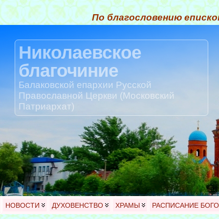
По благословению еписко
Николаевское
благочиние
Балаковской епархии Русской
Православной Церкви (Московский
Патриархат)
НОВОСТИ
ДУХОВЕНСТВО
ХРАМЫ
РАСПИСАНИЕ БОГ