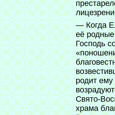
престарел
лицезрени
— Когда Е
её родные
Господь с
«поношени
благовест
возвестив
родит ему
возрадуют
Свято-Вос
храма бла