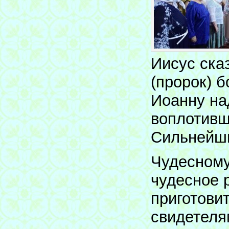
Иисус ска
(пророк) 
Иоанну на
воплотивш
Сильнейш
Чудесному
чудесное 
приготови
свидетеля