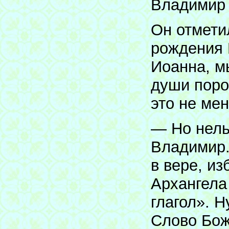
Владимир
Он отмети
рождения 
Иоанна, м
души поро
это не ме
— Но нель
Владимир.
в вере, из
Архангела
глагол». Н
Слово Бож