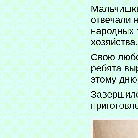
Мальчишки
отвечали 
народных 
хозяйства.
Свою любо
ребята вы
этому дню
Завершилс
приготовл