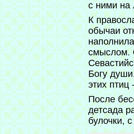
с ними на 
К правосл
обычаи от
наполнила
смыслом. 
Севастийс
Богу души.
этих птиц
После бес
детсада р
булочки, 