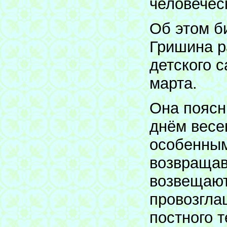
человечес
Об этом б
Гришина р
детского с
марта.
Она поясн
днём весе
особенным
возвращав
возвещают
провозгла
постного 