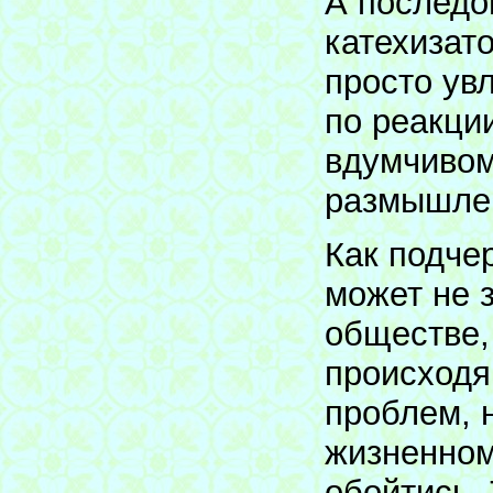
А последо
катехизат
просто ув
по реакци
вдумчивом
размышле
Как подче
может не 
обществе,
происходя
проблем, 
жизненном
обойтись.