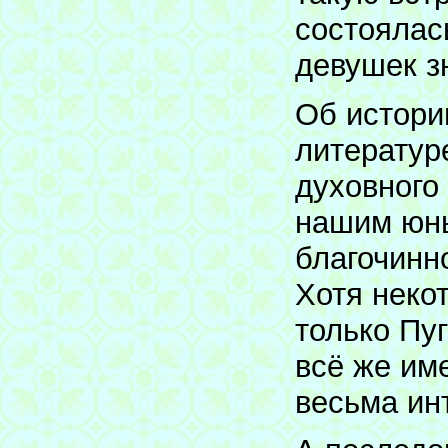
состоялас
девушек з
Об истори
литератур
духовного
нашим юн
благочинн
Хотя неко
только Пуг
всё же им
весьма ин