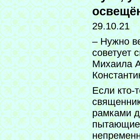
освещё
29.10.21
– Нужно ве
советует 
Михаила А
Константи
Если кто-т
священник
рамками д
пытающиес
непременн