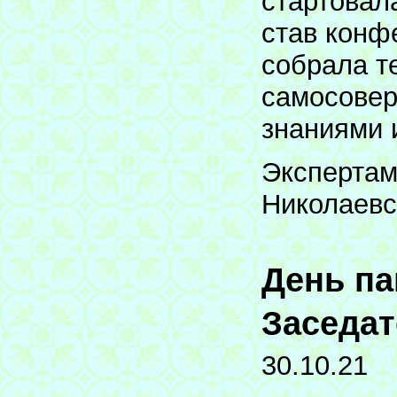
стартовала
став конф
собрала те
самосовер
знаниями 
Экспертам
Николаевс
День п
Заседат
30.10.21