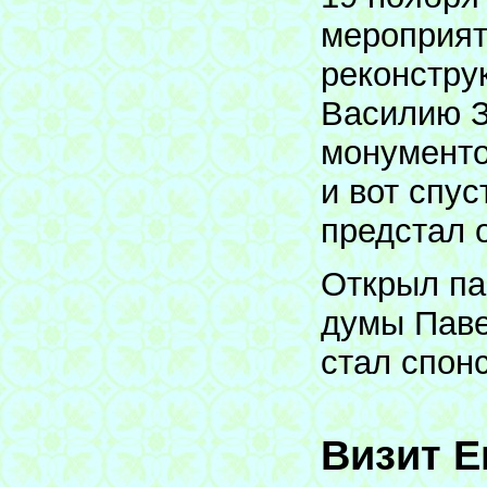
мероприят
реконстру
Василию З
монументо
и вот спу
предстал 
Открыл па
думы Паве
стал спон
Визит Е