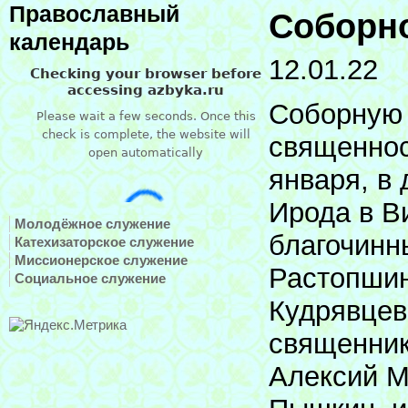
Православный
Соборн
календарь
12.01.22
Соборную 
священнос
января, в
Ирода в В
Молодёжное служение
благочинн
Катехизаторское служение
Миссионерское служение
Растопшин
Социальное служение
Кудрявцев
священник
Алексий М