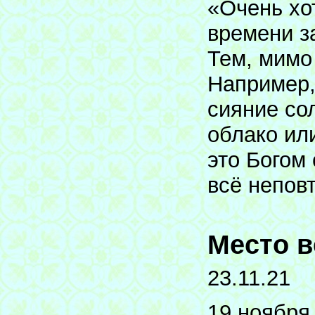
«Очень хо
времени з
Тем, мимо 
Например,
сияние со
облако ил
это Богом
всё непов
Место в
23.11.21
19 ноября