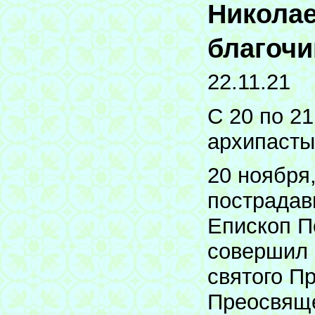
Николае
благочи
22.11.21
С 20 по 2
архипасты
20 ноября
пострадав
Епископ П
совершил 
святого П
Преосвяще