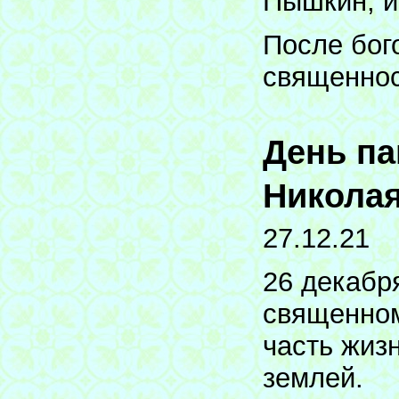
Пышкин, и
После бог
священнос
День п
Николая
27.12.21
26 декабр
священном
часть жиз
землей.