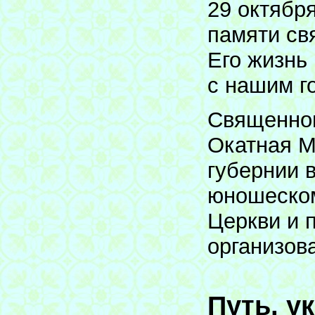
29 октябр
памяти св
Его жизнь
с нашим г
Священном
Окатная М
губернии 
юношеском
Церкви и 
организов
Путь, у