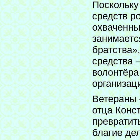
Поскольку
средств р
охваченны
занимаетс
братства»
средства 
волонтёра
организац
Ветераны 
отца Конс
превратит
благие де